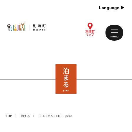
Language ▶︎
TOP
〉
泊まる
〉 BETSUKAI HOTEL peko