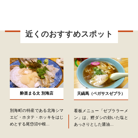
近くのおすすめスポット
酔楽まる太 別海店
天縞馬（ペガサスゼブラ）
別海町の特産である北海シマ
看板メニュー「ゼブララーメ
エビ・ホタテ・ホッキをはじ
ン」は、鰹ダシの効いた塩と
めとする尾岱沼や根...
あっさりとした醤油...