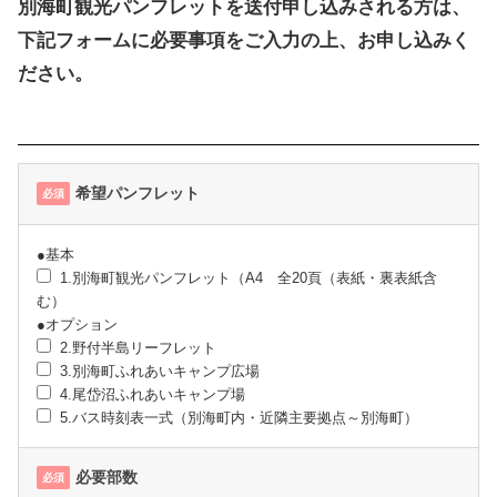
別海町観光パンフレットを送付申し込みされる方は、
下記フォームに必要事項をご入力の上、お申し込みく
ださい。
希望パンフレット
必須
●基本
1.別海町観光パンフレット（A4 全20頁（表紙・裏表紙含
む）
●オプション
2.野付半島リーフレット
3.別海町ふれあいキャンプ広場
4.尾岱沼ふれあいキャンプ場
5.バス時刻表一式（別海町内・近隣主要拠点～別海町）
必要部数
必須