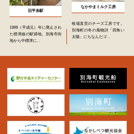
なかやまミルク工房
旧平糸駅
牧場直営のチーズ工房です。
1989（平成元）年に廃止され
別海町の冬の風物詩「四角い
た標津線の駅跡地。別海市街
太陽」にちなんだゴ...
地から中標津に...