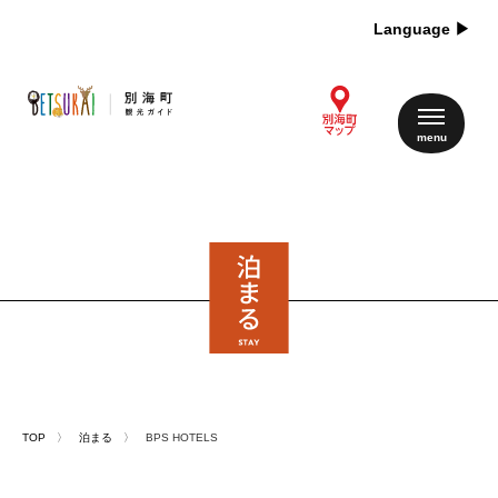
Language ▶︎
TOP
〉
泊まる
〉 BPS HOTELS